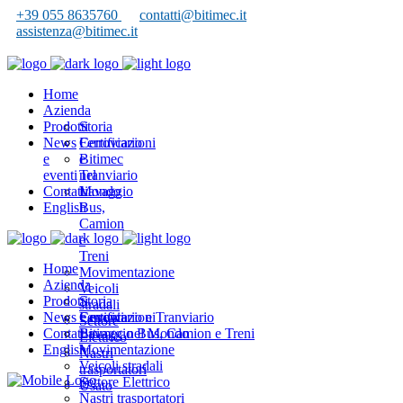
+39 055 8635760
contatti@bitimec.it
assistenza@bitimec.it
Home
Azienda
Prodotti
Storia
News
Certificazioni
Ferroviario
e
Bitimec
e
eventi
nel
Tranviario
Contatti
Mondo
Lavaggio
English
Bus,
Camion
e
Treni
Home
Movimentazione
Azienda
Veicoli
Prodotti
Storia
stradali
News e eventi
Certificazioni
Ferroviario e Tranviario
Settore
Contatti
Bitimec nel Mondo
Lavaggio Bus, Camion e Treni
Elettrico
English
Movimentazione
Nastri
Veicoli stradali
trasportatori
Settore Elettrico
Usato
Nastri trasportatori