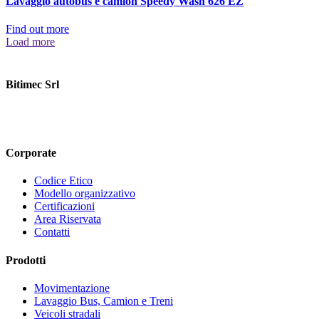
Lavaggio autobus e camion Speedy Wash 626 EZ
Find out more
Load more
Bitimec Srl
Via Pian di Rona 211/213, 50066 Reggello (FI) Italy
+39 055
8635760
contatti@bitimec.it
Corporate
Codice Etico
Modello organizzativo
Certificazioni
Area Riservata
Contatti
Prodotti
Movimentazione
Lavaggio Bus, Camion e Treni
Veicoli stradali