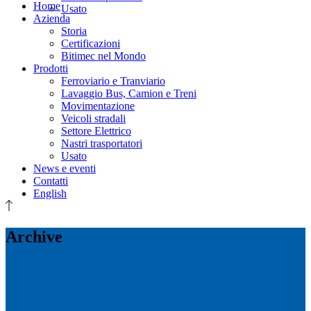
Home
Usato
Azienda
Storia
Certificazioni
Bitimec nel Mondo
Prodotti
Ferroviario e Tranviario
Lavaggio Bus, Camion e Treni
Movimentazione
Veicoli stradali
Settore Elettrico
Nastri trasportatori
Usato
News e eventi
Contatti
English
Archive