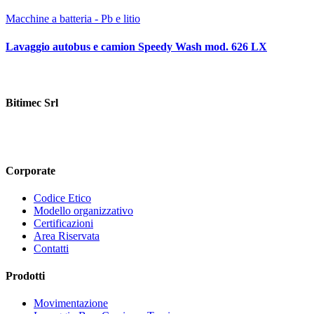
Macchine a batteria - Pb e litio
Lavaggio autobus e camion Speedy Wash mod. 626 LX
Bitimec Srl
Via Pian di Rona 211/213, 50066 Reggello (FI) Italy
+39 055
8635760
contatti@bitimec.it
Corporate
Codice Etico
Modello organizzativo
Certificazioni
Area Riservata
Contatti
Prodotti
Movimentazione