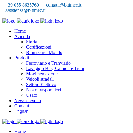
+39 055 8635760
contatti@bitimec.it
assistenza@bitimec.it
Home
Azienda
Storia
Certificazioni
Bitimec nel Mondo
Prodotti
Ferroviario e Tranviario
Lavaggio Bus, Camion e Treni
Movimentazione
Veicoli stradali
Settore Elettrico
Nastri trasportatori
Usato
News e eventi
Contatti
English
Home