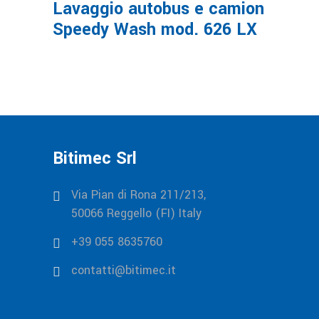
Lavaggio autobus e camion
Speedy Wash mod. 626 LX
Bitimec Srl
Via Pian di Rona 211/213,
50066 Reggello (FI) Italy
+39 055 8635760
contatti@bitimec.it