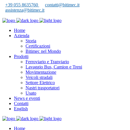
+39 055 8635760
contatti@bitimec.it
assistenza@bitimec.it
Home
Azienda
Storia
Certificazioni
Bitimec nel Mondo
Prodotti
Ferroviario e Tranviario
Lavaggio Bus, Camion e Treni
Movimentazione
Veicoli stradali
Settore Elettrico
Nastri trasportatori
Usato
News e eventi
Contatti
English
Home