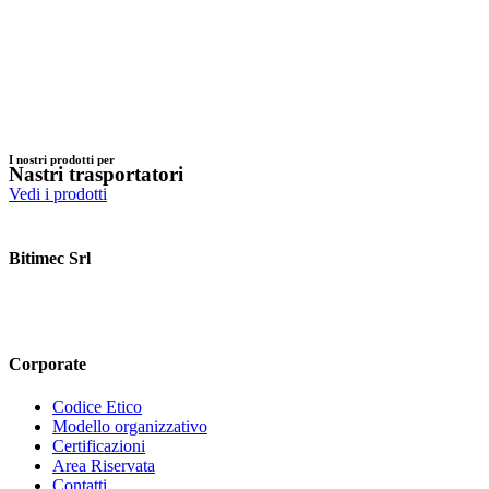
I nostri prodotti per
Nastri trasportatori
Vedi i prodotti
Bitimec Srl
Via Pian di Rona 211/213, 50066 Reggello (FI) Italy
+39 055
8635760
contatti@bitimec.it
Corporate
Codice Etico
Modello organizzativo
Certificazioni
Area Riservata
Contatti