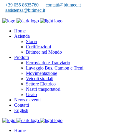
+39 055 8635760
contatti@bitimec.it
assistenza@bitimec.it
Home
Azienda
Storia
Certificazioni
Bitimec nel Mondo
Prodotti
Ferroviario e Tranviario
Lavaggio Bus, Camion e Treni
Movimentazione
Veicoli stradali
Settore Elettrico
Nastri trasportatori
Usato
News e eventi
Contatti
English
Home