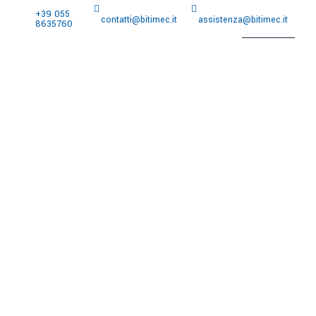
+39 055
contatti@bitimec.it
assistenza@bitimec.it
Home
Azienda
Prodotti
8635760
News e eventi
Contatti
English
News e
Home
Azienda
Prodotti
Contatti
English
eventi