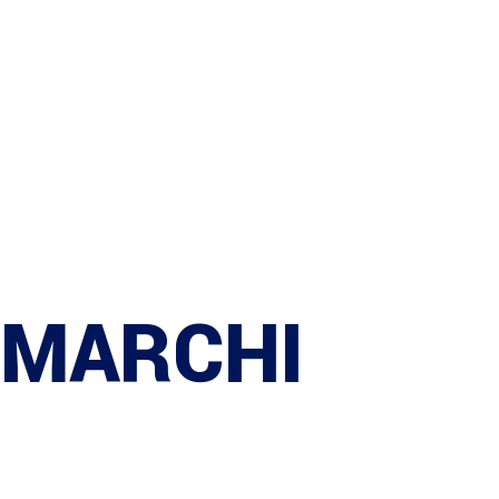
parte dal 1988
Da 30 anni progettiamo e realizziamo apparecchiature
altamente innovative e pressoché uniche nel loro genere,
operando in diversi settori della meccanica, elettrotecnica
ed elettronica, impegnandosi sempre a rispondere alle
necessità dei clienti.
La nostra Storia
MARCHI