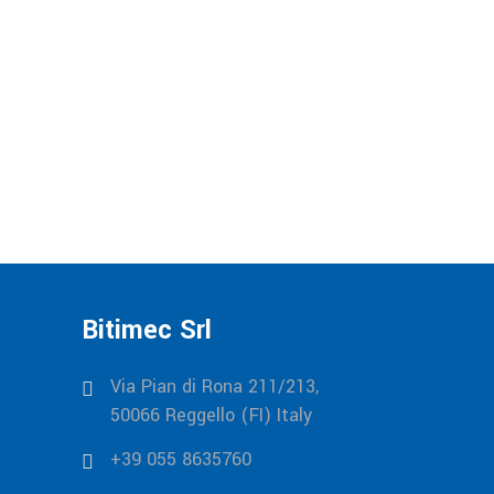
Continua
Bitimec Srl
Via Pian di Rona 211/213,
50066 Reggello (FI) Italy
+39 055 8635760