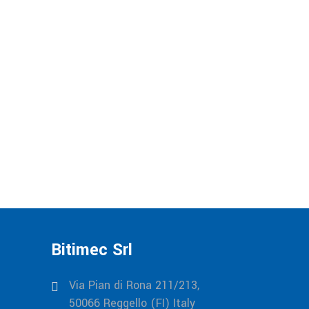
Bitimec Srl
Via Pian di Rona 211/213,
50066 Reggello (FI) Italy