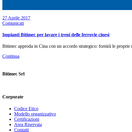
27 Aprile 2017
Comunicati
Impianti Bitimec per lavare i treni delle ferrovie cinesi
Bitimec approda in Cina con un accordo strategico: fornirà le proprie ma
Continua
Bitimec Srl
Via Pian di Rona 211/213, 50066 Reggello (FI) Italy
+39 055 86357
Corporate
Codice Etico
Modello organizzativo
Certificazioni
Area Riservata
Contatti