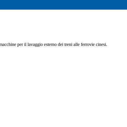
cchine per il lavaggio esterno dei treni alle ferrovie cinesi.
60
contatti@bitimec.it