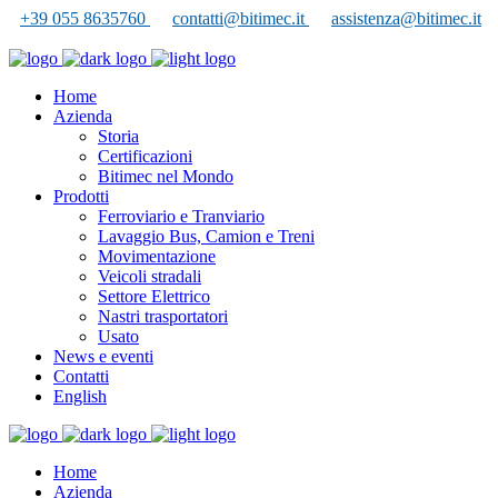
+39 055 8635760
contatti@bitimec.it
assistenza@bitimec.it
Home
Azienda
Storia
Certificazioni
Bitimec nel Mondo
Prodotti
Ferroviario e Tranviario
Lavaggio Bus, Camion e Treni
Movimentazione
Veicoli stradali
Settore Elettrico
Nastri trasportatori
Usato
News e eventi
Contatti
English
Home
Azienda