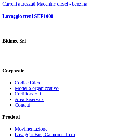
Carrelli attrezzati
Macchine diesel - benzina
Lavaggio treni SEP1000
Bitimec Srl
Via Pian di Rona 211/213, 50066 Reggello (FI) Italy
+39 055
8635760
contatti@bitimec.it
Corporate
Codice Etico
Modello organizzativo
Certificazioni
Area Riservata
Contatti
Prodotti
Movimentazione
Lavaggio Bus, Camion e Treni