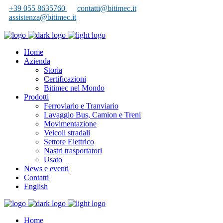
+39 055 8635760
contatti@bitimec.it
assistenza@bitimec.it
Home
Azienda
Storia
Certificazioni
Bitimec nel Mondo
Prodotti
Ferroviario e Tranviario
Lavaggio Bus, Camion e Treni
Movimentazione
Veicoli stradali
Settore Elettrico
Nastri trasportatori
Usato
News e eventi
Contatti
English
Home