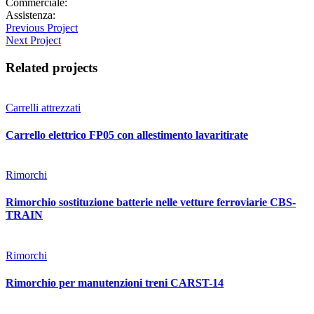
Commerciale:
contatti@bitimec.it
Assistenza:
assistenza@bitimec.it
Previous Project
Next Project
Related projects
Carrelli attrezzati
Carrello elettrico FP05 con allestimento lavaritirate
Rimorchi
Rimorchio sostituzione batterie nelle vetture ferroviarie CBS-
TRAIN
Rimorchi
Rimorchio per manutenzioni treni CARST-14