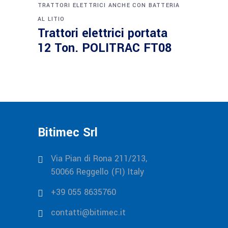
TRATTORI ELETTRICI ANCHE CON BATTERIA
AL LITIO
Trattori elettrici portata
12 Ton. POLITRAC FT08
Bitimec Srl
Via Pian di Rona 211/213,
50066 Reggello (FI) Italy
+39 055 8635760
contatti@bitimec.it