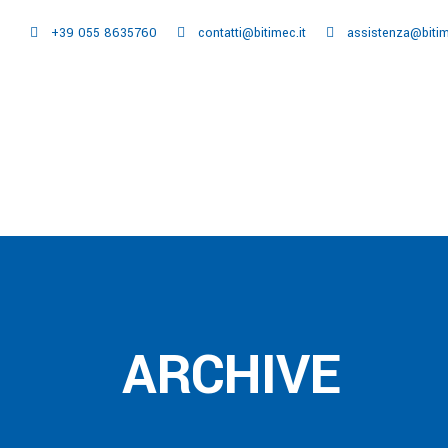
+39 055 8635760
contatti@bitimec.it
assistenza@bitim
Home
Azienda
ARCHIVE