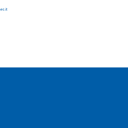
ec.it
Prodotti
News e eventi