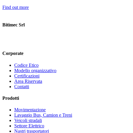
Find out more
Bitimec Srl
Via Pian di Rona 211/213, 50066 Reggello (FI) Italy
+39 055
8635760
contatti@bitimec.it
Corporate
Codice Etico
Modello organizzativo
Certificazioni
Area Riservata
Contatti
Prodotti
Movimentazione
Lavaggio Bus, Camion e Treni
Veicoli stradali
Settore Elettrico
Nastri trasportatori