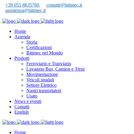
+39 055 8635760
contatti@bitimec.it
assistenza@bitimec.it
Home
Azienda
Storia
Certificazioni
Bitimec nel Mondo
Prodotti
Ferroviario e Tranviario
Lavaggio Bus, Camion e Treni
Movimentazione
Veicoli stradali
Settore Elettrico
Nastri trasportatori
Usato
News e eventi
Contatti
English
Home