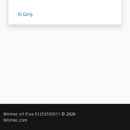
Giriş
Bitimec srl P.iva 01253530511
© 2026
Bitimec.com