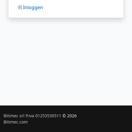
Inloggen
Bitimec srl P.iva 01253530511
© 2026
Bitimec.com