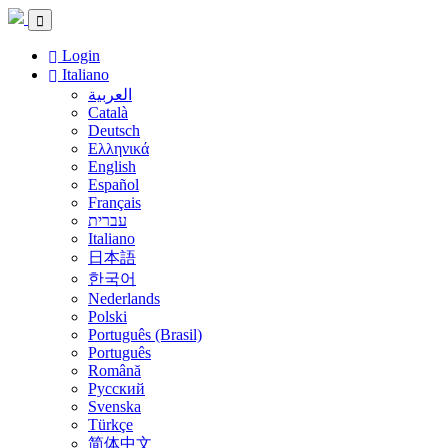
Login
Italiano
العربية
Català
Deutsch
Ελληνικά
English
Español
Français
עברית
Italiano
日本語
한국어
Nederlands
Polski
Português (Brasil)
Português
Română
Русский
Svenska
Türkçe
简体中文