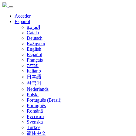
Acceder
Español
العربية
Català
Deutsch
Ελληνικά
English
Español
Français
עברית
Italiano
日本語
한국어
Nederlands
Polski
Português (Brasil)
Português
Română
Русский
Svenska
Türkçe
简体中文