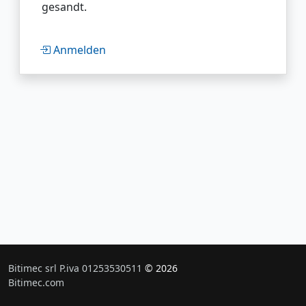
gesandt.
Anmelden
Bitimec srl P.iva 01253530511
© 2026
Bitimec.com